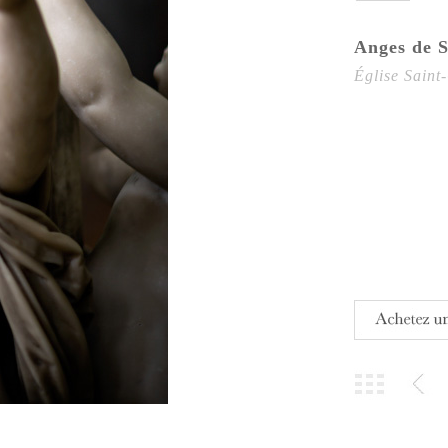
Anges de S
Église Saint